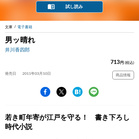
試し読み
文庫
電子書籍
男ッ晴れ
井川香四郎
713
円
(税込)
発売日
2011年03月10日
商品情報
若き町年寄が江戸を守る！ 書き下ろし
時代小説