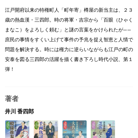
江戸開府以来の特権町人「町年寄」樽屋の新当主は、２３
歳の熱血漢・三四郎。時の将軍・吉宗から「百眼（ひゃく
まなこ）をよろしく頼む」と謎の言葉をかけられたが――
庶民の事情をすくい上げて事件の予兆を捉え智恵と人情で
問題を解決する。時には権力に逆らいながらも江戸の町の
安泰を図る三四郎の活躍を描く書き下ろし時代小説、第１
弾！
著者
井川 香四郎