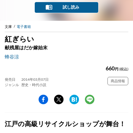
試し読み
文庫
電子書籍
紅ぎらい
献残屋はだか嫁始末
蜂谷涼
660
円
(税込)
発売日
2014年03月07日
商品情報
ジャンル
歴史・時代小説
江戸の高級リサイクルショップが舞台！