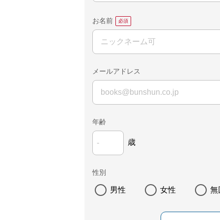
お名前
メールアドレス
年齢
歳
性別
男性
女性
無