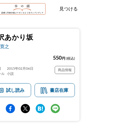
見つける
沢あかり坂
寛之
550
円
(税込)
日
2015年02月06日
商品情報
ンル
小説
試し読み
書店在庫