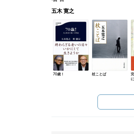
五木 寛之
70歳！
杖ことば