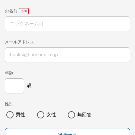
お名前
メールアドレス
年齢
歳
性別
男性
女性
無回答