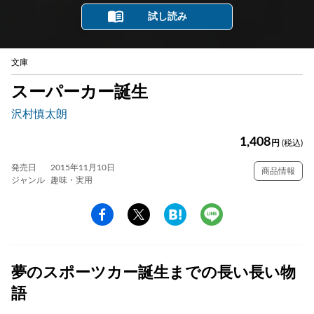
試し読み
文庫
スーパーカー誕生
沢村慎太朗
1,408
円
(税込)
発売日
2015年11月10日
商品情報
ジャンル
趣味・実用
夢のスポーツカー誕生までの長い長い物
語