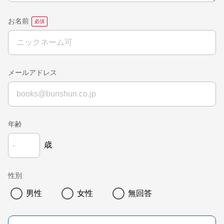
お名前
メールアドレス
年齢
歳
性別
男性
女性
無回答