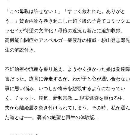
「この母親は許せない！」「すごく救われた。ありがと
う！」賛否両論を巻き起こした超ド級の子育てコミックエ
ッセイが待望の文庫化！母娘の近況も新たに追加収録。
高機能自閉症やアスペルガー症候群の権威・杉山登志郎先
生の解説付き。
不妊治療や流産を乗り越え、ようやく授かった娘は発達障
害だった。療育に奔走するが、わが子と心が通い合わない
事に思い悩み、いつしか将来を悲観するようになってい
く。チャット、浮気、新興宗教……現実逃避を重ねる中、
夫から離婚届を突き付けられてしまう。その時、私が選ん
だ道とは――。著者の絶望と再生の体験記！