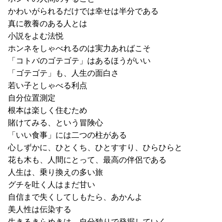
かわいがられるだけでは幸せは半分である
真に教養のある人とは
小説をよむ法悦
ホンネをしゃべれるのは実力あればこそ
「コトバのゴテゴテ」はあるほうがいい
「ゴテゴテ」も、人生の面白さ
若い子としゃべる利点
自分位置測定
根本は楽しく住むため
賭けてみる、という冒険心
「いい食事」には二つの柱がある
心しずかに、ひとくち、ひとすすり、ひらひらと
花も木も、人間にとって、最高の伴侶である
人生は、乗り換えの多い旅
グチを吐く人はまだ甘い
自信まで失くしてしもたら、あかんよ
美人性は伝染する
生きるきらめきは、自分独りで発掘していく