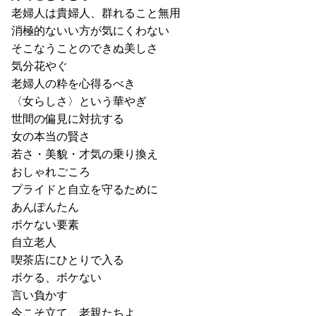
老婦人は貴婦人、群れること無用
消極的ないい方が気にくわない
そこなうことのできぬ美しさ
気分花やぐ
老婦人の粋を心得るべき
〈女らしさ〉という華やぎ
世間の偏見に対抗する
女の本当の賢さ
若さ・美貌・才気の乗り換え
おしゃれごころ
プライドと自立を守るために
あんぽんたん
ボケない要素
自立老人
喫茶店にひとりで入る
ボケる、ボケない
言い負かす
今こそ立て、老親たちよ