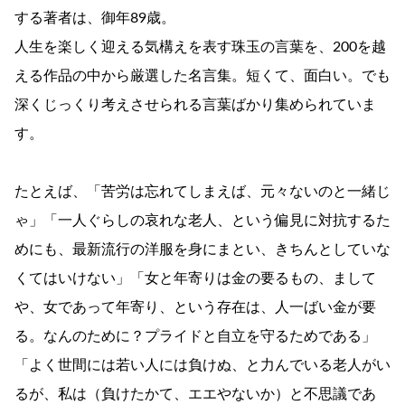
する著者は、御年89歳。
人生を楽しく迎える気構えを表す珠玉の言葉を、200を越
える作品の中から厳選した名言集。短くて、面白い。でも
深くじっくり考えさせられる言葉ばかり集められていま
す。
たとえば、「苦労は忘れてしまえば、元々ないのと一緒じ
ゃ」「一人ぐらしの哀れな老人、という偏見に対抗するた
めにも、最新流行の洋服を身にまとい、きちんとしていな
くてはいけない」「女と年寄りは金の要るもの、まして
や、女であって年寄り、という存在は、人一ばい金が要
る。なんのために？プライドと自立を守るためである」
「よく世間には若い人には負けぬ、と力んでいる老人がい
るが、私は（負けたかて、エエやないか）と不思議であ