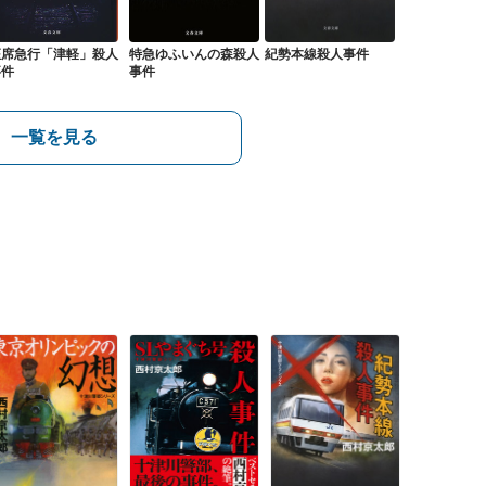
座席急行「津軽」殺人
特急ゆふいんの森殺人
紀勢本線殺人事件
事件
事件
一覧を見る