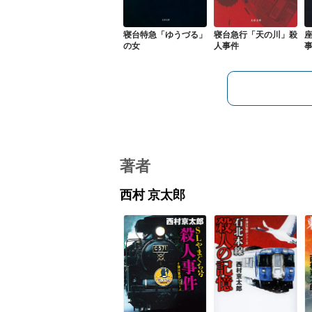
寝台特急「ゆうづる」
寝台急行「天の川」殺
の女
人事件
著者
西村 京太郎