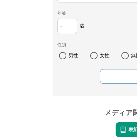
年齢
歳
性別
男性
女性
無
メディア
表