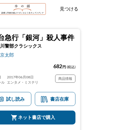
見つける
台急行「銀河」殺人事件
川警部クラシックス
京太郎
682
円
(税込)
日
2017年06月08日
商品情報
ンル
エンタメ・ミステリ
試し読み
書店在庫
ネット書店で購入