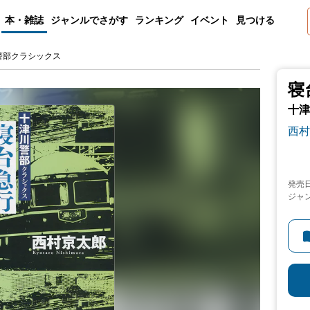
本・雑誌
ジャンルでさがす
ランキング
イベント
見つける
警部クラシックス
寝
十津
西村
発売
ジャ