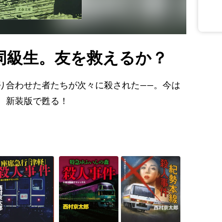
同級生。友を救えるか？
り合わせた者たちが次々に殺された――。今は
、新装版で甦る！