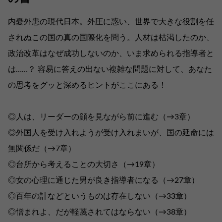
内憂外患の現代日本。外圧に惑い、世界で大きな役割を任
されぬこの国の真の国際化を問う。人材は枯渇したのか、
政治改革はなぜ成功しないのか、いま求められる指導者と
は……？ 容易に答えの出ない複雑な問題に対して、あなた
の思考をグッと深めるヒントがここにある！
◎人は、リーダーの顔を見ながら前に進む（→3章）
◎外国人を受け入れようが受け入れまいが、国の延命には
無関係だ（→7章）
◎台所から考えることの大切さ（→19章）
◎女の心理に通じた男が良き指導者になる（→27章）
◎百年の計などというものは存在しない（→33章）
◎憎まれよ、だが軽蔑されてはならない（→38章）