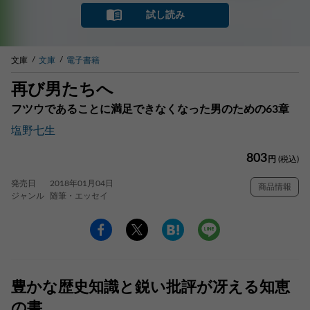
試し読み
文庫
文庫
電子書籍
再び男たちへ
フツウであることに満足できなくなった男のための63章
塩野七生
803
円
(税込)
発売日
2018年01月04日
商品情報
ジャンル
随筆・エッセイ
豊かな歴史知識と鋭い批評が冴える知恵
の書