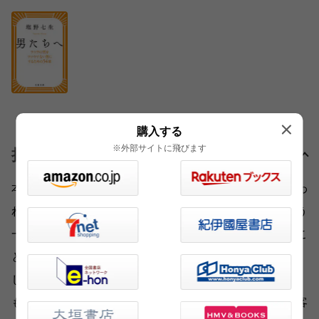
購入する
※外部サイトに飛びます
担当編集者より
本書のなかで私が強く印象に残ったのは、「湾岸戦争でわ
れわれ日本人は、観客席にとどまるほうを選んだ」という
一文です。そして、観客席に坐る私たちに、「哲学するこ
とを勧めたいのだ」と。情報を分析し、希望的観測を排
し、客観的な判断を下そう、と。著者のメッセージから、
もうすぐ三十年が経とうとする昨今、私たちはもう「観客