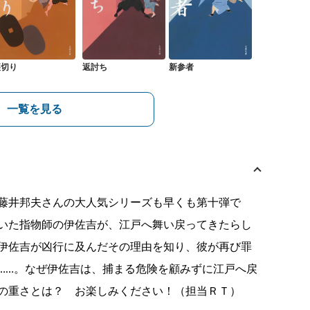
裏切り
返討ち
新参者
一覧を見る
藤井邦夫さんの大人気シリーズも早くも第十弾で
いた指物師の伊佐吉が、江戸へ舞い戻ってきたらし
伊佐吉が凶行に及んだその理由を知り、彼が再び罪
……。なぜ伊佐吉は、捕まる危険を顧みずに江戸へ戻
の重さとは？ お楽しみください！（担当ＲＴ）