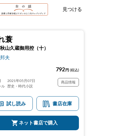
見つける
れ蓑
秋山久蔵御用控（十）
邦夫
792
円
(税込)
日
2021年05月07日
商品情報
ンル
歴史・時代小説
試し読み
書店在庫
ネット書店で購入