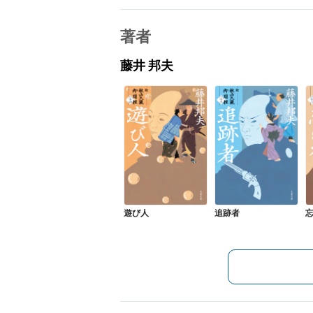
著者
藤井 邦夫
遊び人
追跡者