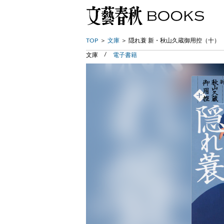
TOP
文庫
隠れ蓑 新・秋山久蔵御用控（十）
文庫
電子書籍