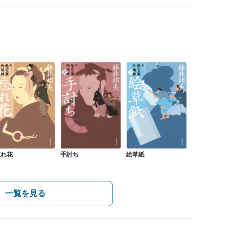
忘れ花
手討ち
絵草紙
一覧を見る