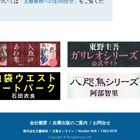
ついては
「文藝春秋へのお問合せ」
をご覧くだ
会社概要
自費出版のご案内
お問合せ
株式会社文藝春秋
文春オンライン
Number Web
CREA WEB
Copyright © Bungeishunju Ltd.