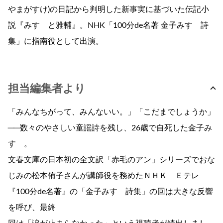
やまがすけ)の日記から判明した新事実に基づいた伝記小
説『みすゞと雅輔』。NHK「100分de名著 金子みすゞ詩
集」に指南役として出演。
担当編集者より
「みんなちがって、みんないい。」「こだまでしょうか」
──数々のやさしい童謡詩を残し、26歳で自死した金子み
すゞ。
文春文庫の日本初の全文訳「赤毛のアン」シリーズでおな
じみの松本侑子さんが講師役を務めたＮＨＫ Ｅテレ
『100分de名著』の「金子みすゞ詩集」の回は大きな反響
を呼び、最終