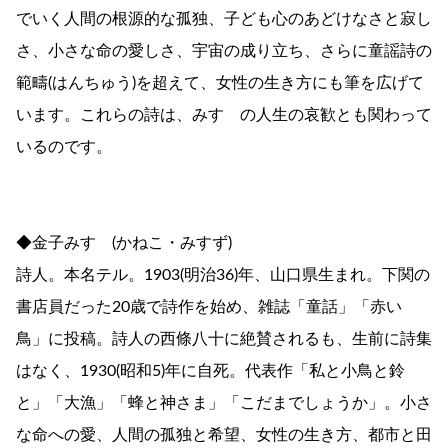
でいく人間の根源的な孤独、子ども心のあどけなさと寂し
さ、小さな命の愛しさ、宇宙の成り立ち、さらに童謡詩の
範疇(はんちゅう)を超えて、女性の生き方にも筆を広げて
います。これらの詩は、みすゞの人生の哀歓とも関わって
いるのです。
◆金子みすゞ(かねこ・みすず)
詩人。本名テル。1903(明治36)年、山口県生まれ。下関の
書店員だった20歳で詩作を始め、雑誌「童話」「赤い
鳥」に投稿。詩人の西條八十に絶賛されるも、生前に詩集
はなく、1930(昭和5)年に自死。代表作「私と小鳥と鈴
と」「大漁」「蜂と神さま」「こだまでしょうか」。小さ
な命への愛、人間の孤独と希望、女性の生き方、都市と田