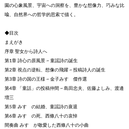
園の心象風景、宇宙への洞察を、豊かな想像力、巧みな比
喩、自然界への哲学的思索で描く。
◆目次
まえがき
序章 聖女から詩人へ
第1章 詩心の原風景 ~ 童謡詩の誕生
第2章 視点の逆転、想像の飛躍 ~ 投稿詩人の誕生
第3章 詩の国の王様 ~ 金子みすゞ傑作選
第4章 「童話」の投稿仲間 ~ 島田忠夫、佐藤よしみ、渡邊
増三
第5章 みすゞの結婚、童謡詩の衰退
第6章 みすゞの死、西條八十の哀悼
間奏曲 みすゞが敬愛した西條八十の小曲