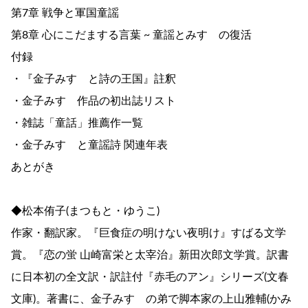
第7章 戦争と軍国童謡
第8章 心にこだまする言葉 ~ 童謡とみすゞの復活
付録
・『金子みすゞと詩の王国』註釈
・金子みすゞ作品の初出誌リスト
・雑誌「童話」推薦作一覧
・金子みすゞと童謡詩 関連年表
あとがき
◆松本侑子(まつもと・ゆうこ)
作家・翻訳家。『巨食症の明けない夜明け』すばる文学
賞。『恋の蛍 山崎富栄と太宰治』新田次郎文学賞。訳書
に日本初の全文訳・訳註付『赤毛のアン』シリーズ(文春
文庫)。著書に、金子みすゞの弟で脚本家の上山雅輔(かみ