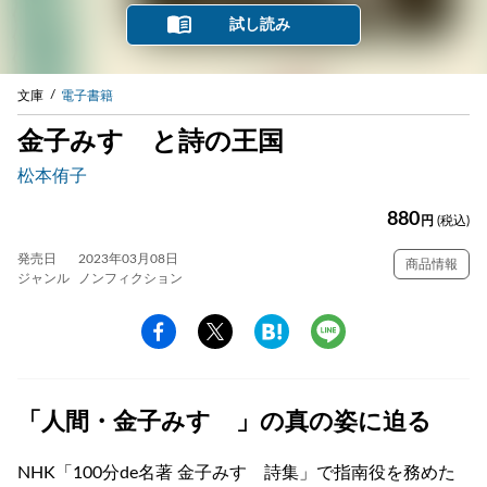
試し読み
文庫
電子書籍
金子みすゞと詩の王国
松本侑子
880
円
(税込)
発売日
2023年03月08日
商品情報
ジャンル
ノンフィクション
「人間・金子みすゞ」の真の姿に迫る
NHK「100分de名著 金子みすゞ詩集」で指南役を務めた