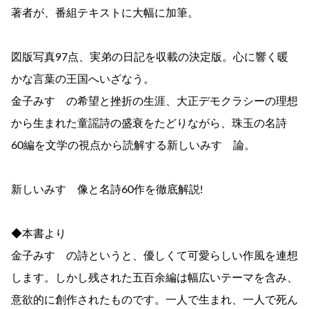
著者が、番組テキストに大幅に加筆。
図版写真97点、実弟の日記を収載の決定版。心に響く暖
かな言葉の王国へいざなう。
金子みすゞの希望と挫折の生涯、大正デモクラシーの理想
から生まれた童謡詩の盛衰をたどりながら、珠玉の名詩
60編を文学の視点から読解する新しいみすゞ論。
新しいみすゞ像と名詩60作を徹底解説!
◆本書より
金子みすゞの詩というと、優しくて可愛らしい作風を連想
します。しかし残された五百余編は幅広いテーマを含み、
意欲的に創作されたものです。一人で生まれ、一人で死ん