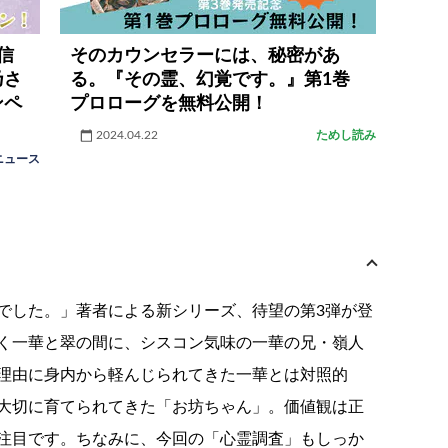
信
そのカウンセラーには、秘密があ
乃さ
る。『その霊、幻覚です。』第1巻
ンペ
プロローグを無料公開！
2024.04.22
ためし読み
ニュース
でした。」著者による新シリーズ、待望の第3弾が登
く一華と翠の間に、シスコン気味の一華の兄・嶺人
理由に身内から軽んじられてきた一華とは対照的
大切に育てられてきた「お坊ちゃん」。価値観は正
注目です。ちなみに、今回の「心霊調査」もしっか