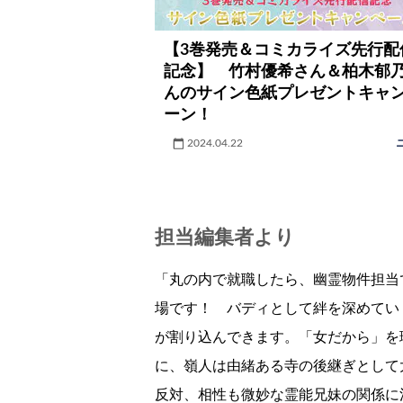
【3巻発売＆コミカライズ先行配
記念】 竹村優希さん＆柏木郁
んのサイン色紙プレゼントキャ
ーン！
2024.04.22
担当編集者より
「丸の内で就職したら、幽霊物件担当
場です！ バディとして絆を深めてい
が割り込んできます。「女だから」を
に、嶺人は由緒ある寺の後継ぎとして
反対、相性も微妙な霊能兄妹の関係に