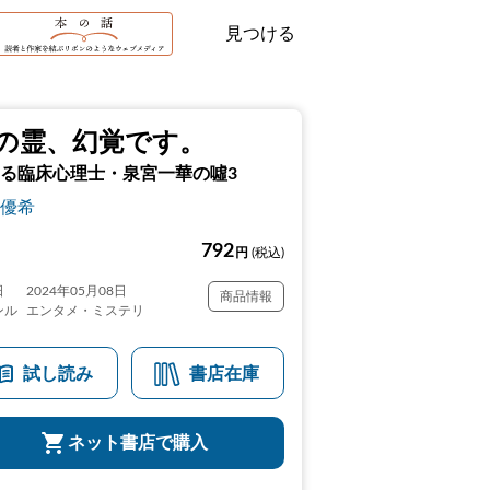
見つける
の霊、幻覚です。
る臨床心理士・泉宮一華の噓3
優希
792
円
(税込)
日
2024年05月08日
商品情報
ンル
エンタメ・ミステリ
試し読み
書店在庫
ネット書店で購入