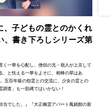
に、子どもの霊とのかくれ
い、書き下ろしシリーズ第
置く一華を心配し、僧侶の兄・嶺人が上京して
る、と怯える一華をよそに、相棒の翠はあ
…。五百年級の怨霊との交流に、少女の霊との
霊調査」も一筋縄ではいかない！
担当でした。』『大正幽霊アパート鳳銘館の新