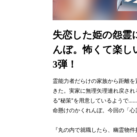
失恋した姫の怨霊
んぼ。怖くて楽し
3弾！
霊能力者だらけの家族から距離を
きた。実家に無理矢理連れ戻され
る“秘策”を用意しているようで…
命懸けのかくれんぼ。今回の「心
『丸の内で就職したら、幽霊物件