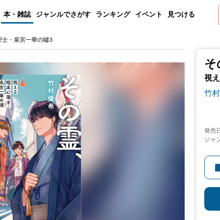
本・雑誌
ジャンルでさがす
ランキング
イベント
見つける
理士・泉宮一華の噓3
そ
視え
竹村
発売
ジャ