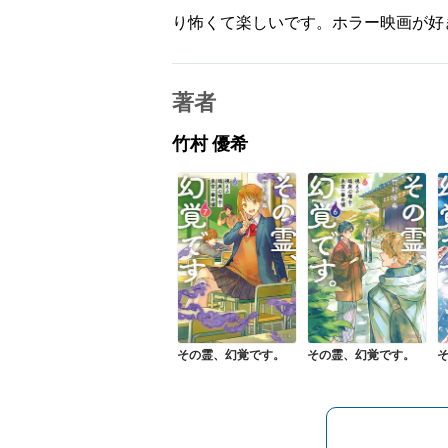
り怖くて楽しいです。ホラー映画が好
著者
竹村 優希
その霊、幻覚です。
その霊、幻覚です。