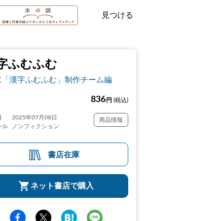
見つける
字ふむふむ
K「漢字ふむふむ」制作チーム編
836
円
(税込)
日
2025年07月08日
商品情報
ンル
ノンフィクション
書店在庫
ネット書店で購入