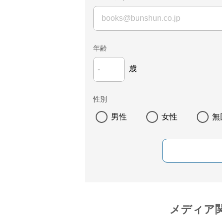
年齢
歳
性別
男性
女性
無
メディア