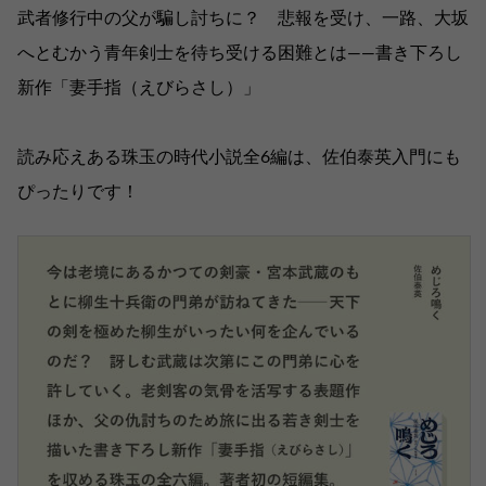
武者修行中の父が騙し討ちに？ 悲報を受け、一路、大坂
へとむかう青年剣士を待ち受ける困難とは――書き下ろし
新作「妻手指（えびらさし）」
読み応えある珠玉の時代小説全6編は、佐伯泰英入門にも
ぴったりです！