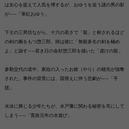
は女心を捉えて人気を博するが、おゆうを追う謎の男の影
が――「寒紅おゆう」
下士の三男坊ながら、十六の若さで「龍」と称されるほど
の剣の腕をもつ惣三郎。師は彼に「無殺多生の剣を極め
よ」と諭す――若き日の金杉惣三郎を描いた「虚けの龍」
参勤交代の道中、家紋の入ったお鎗（やり）の穂先が強奪
された。事件の背景には、国替えに伴う悲劇が――「手
毬」
水泳に興じる少年たちが、水戸藩に関わる秘密を耳にして
しまう――「寛政元年の水遊び」