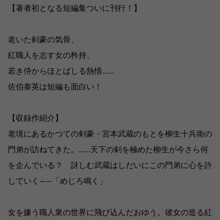
【著者初となる短編集ついに刊行！】
老いた剣豪の気骨、
紅職人を志す女の矜持、
若き侍からほとばしる熱情……
佐伯泰英は短編も面白い！
【収録作紹介】
老境にあるかつての剣豪・宮本武蔵のもとを柳生十兵衛の
門弟が訪ねてきた。……天下の剣を極めた柳生が今さら何
を企んでいる？ 訝しむ武蔵はしだいにこの門弟に心を許
していく――「めじろ鳴く」
女を嫌う職人衆の世界に飛び込んだおゆう。彼女の造る紅