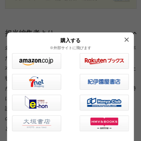
担当編集者より
購入する
老剣豪、紅職人、決意を秘めた浪人、水遊びに興じる少年
※外部サイトに飛びます
たち、そして父の仇討に旅立つ若き剣士――。
本書収録の各編に登場する主人公は、老若男女、置かれた
状況はさまざまで、それぞれ異なる人生を歩んでいます
が、いずれも胸の奥にあふれんばかりの熱情をたたえ、時
にそれを炸裂させます。
読むと、何か新たなことにチャレンジしたくなる――新年
の幕開けにふさわしい、みずみずしさと力に満ちた1冊だ
と思います。