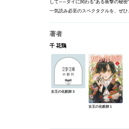
して――ダイに関わる“ある衝撃の秘密
一気読み必至のスペクタクルを、ぜひ
著者
千 花鶏
女王の化粧師３
女王の化粧師１