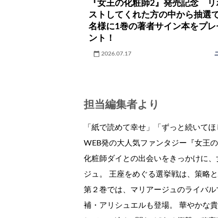
『女王の化粧師2』発売記念 リ
ストしてくれた方の中から抽選で
名様に1巻の著者サイン本をプレ
ント！
2026.07.17
担当編集者より
「紙で読めて幸せ」「ずっと続いて
WEB発の大人気ファンタジー『女王
化粧師ダイとの出会いをきっかけに、
ジュ。 王座をめぐる選挙戦は、策略
第２巻では、マリアージュのライバル
補・アリシュエルも登場。 華やかな