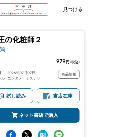
見つける
王の化粧師２
鶏
979
円
(税込)
日
2026年07月07日
商品情報
ンル
エンタメ・ミステリ
試し読み
書店在庫
ネット書店で購入