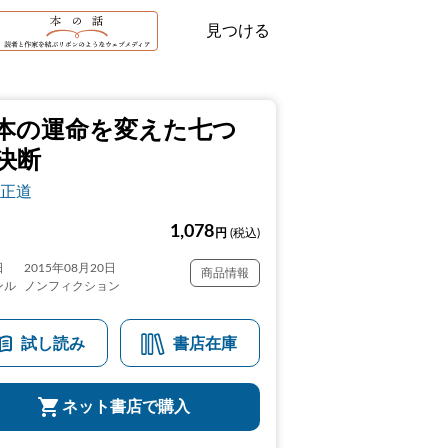
見つける
本の運命を変えた七つ
決断
正道
1,078
円
(税込)
日
2015年08月20日
商品情報
ンル
ノンフィクション
試し読み
書店在庫
ネット書店で購入