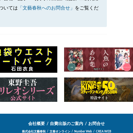
ついては
「文藝春秋へのお問合せ」
をご覧くだ
会社概要
自費出版のご案内
お問合せ
株式会社文藝春秋
文春オンライン
Number Web
CREA WEB