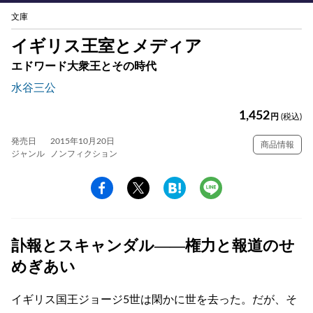
文庫
イギリス王室とメディア
エドワード大衆王とその時代
水谷三公
1,452
円
(税込)
発売日
2015年10月20日
商品情報
ジャンル
ノンフィクション
訃報とスキャンダル――権力と報道のせ
めぎあい
イギリス国王ジョージ5世は閑かに世を去った。だが、そ