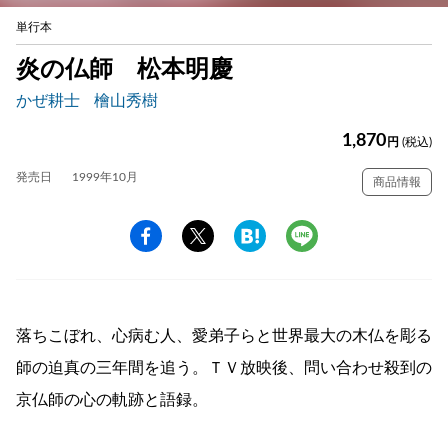
単行本
炎の仏師 松本明慶
かぜ耕士
檜山秀樹
1,870
円
(税込)
発売日
1999年10月
商品情報
落ちこぼれ、心病む人、愛弟子らと世界最大の木仏を彫る
師の迫真の三年間を追う。ＴＶ放映後、問い合わせ殺到の
京仏師の心の軌跡と語録。