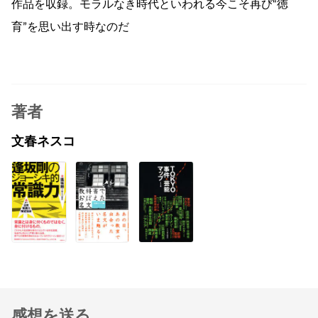
作品を収録。モラルなき時代といわれる今こそ再び“徳
育”を思い出す時なのだ
著者
文春ネスコ
感想を送る