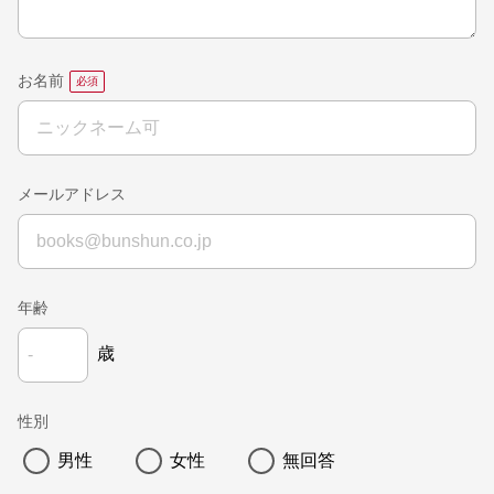
お名前
メールアドレス
年齢
歳
性別
男性
女性
無回答