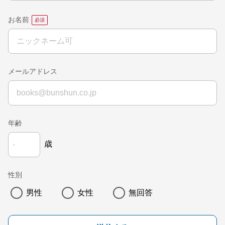
お名前
メールアドレス
年齢
歳
性別
男性
女性
無回答