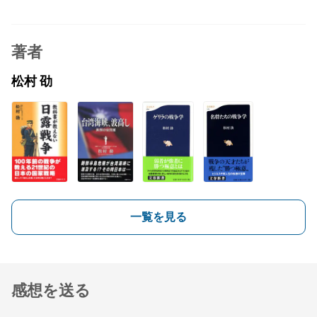
著者
松村 劭
一覧を見る
感想を送る