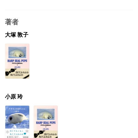
著者
大塚 敦子
小原 玲