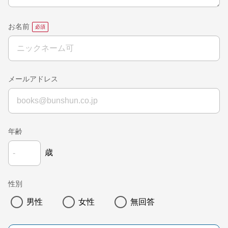
お名前
メールアドレス
年齢
歳
性別
男性
女性
無回答