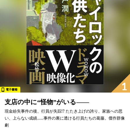
1
電子書籍
支店の中に“怪物”がいる——
現金紛失事件の後、行員が失踪!? たたき上げの誇り、家族への思
い、上らない成績……事件の裏に透ける行員たちの葛藤。傑作群像
劇