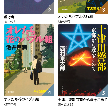
3
2
オレたちバブル入行組
虚け者
池井戸潤
藤井邦夫
4
5
オレたち花のバブル組
十津川警部 京都から愛をこめて
池井戸潤
西村京太郎