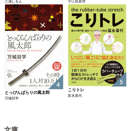
宇江佐真理
三浦しをん
5
4
こりトレ
とっぴんぱらりの風太郎
富永喜代
万城目学
文庫