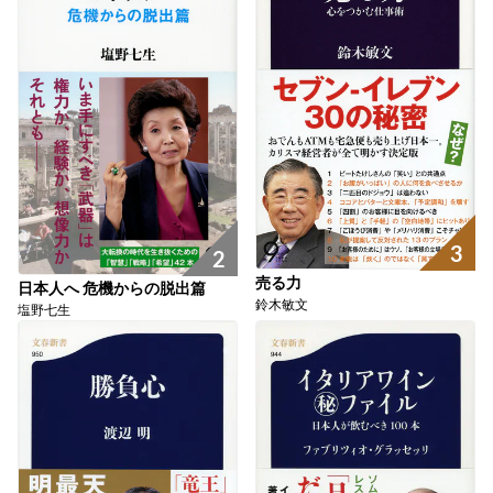
3
2
売る力
日本人へ 危機からの脱出篇
鈴木敏文
塩野七生