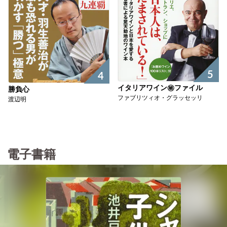
5
4
イタリアワイン㊙ファイル
勝負心
ファブリツィオ・グラッセッリ
渡辺明
電子書籍