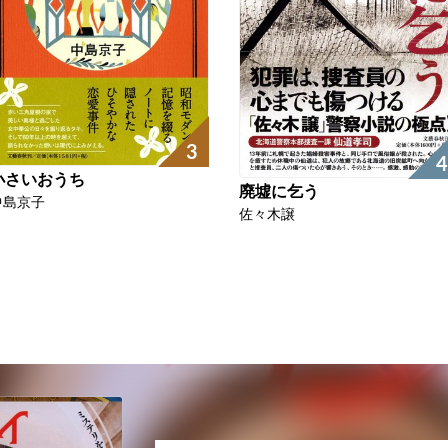
3
4
小さいおうち
廃墟に乞う
中島京子
佐々木譲