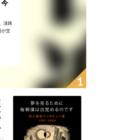
 今
、淡路
俗が交
1