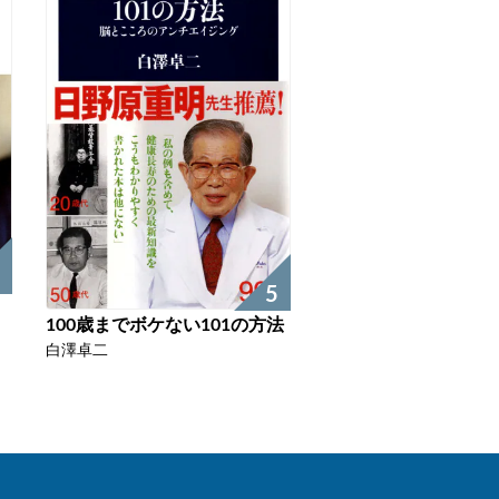
5
100歳までボケない101の方法
白澤卓二