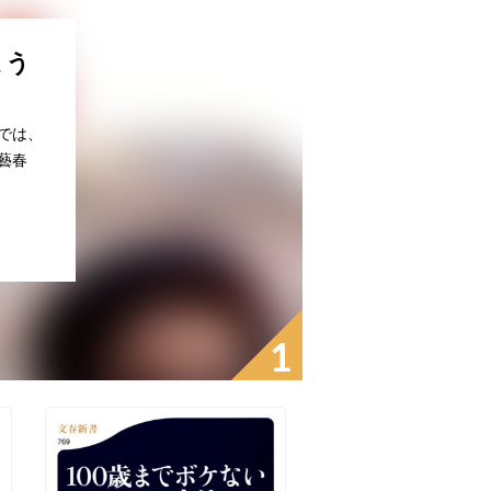
よう
では、
藝春
1