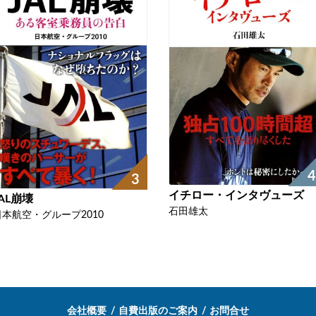
4
3
イチロー・インタヴューズ
JAL崩壊
石田雄太
日本航空・グループ2010
会社概要
自費出版のご案内
お問合せ