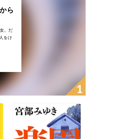
こから
男女。だ
人をけ
1