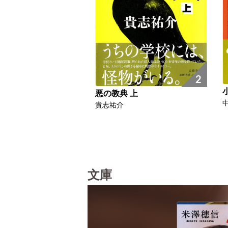
2
悪の教典 上
貴志祐介
文庫