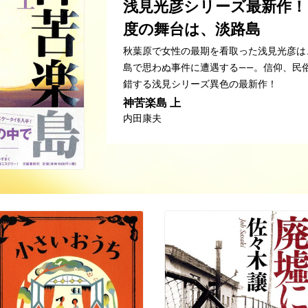
浅見光彦シリーズ最新作！
度の舞台は、淡路島
秋葉原で女性の最期を看取った浅見光彦は
島で思わぬ事件に遭遇する——。信仰、民
錯する浅見シリーズ異色の最新作！
神苦楽島 上
内田康夫