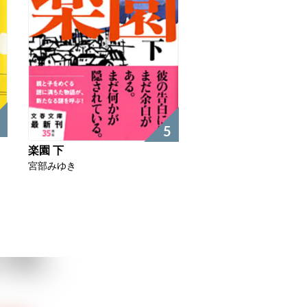
5
楽園 下
宮部みゆき