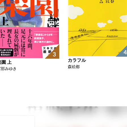
4
3
カラフル
楽園 上
森絵都
宮部みゆき