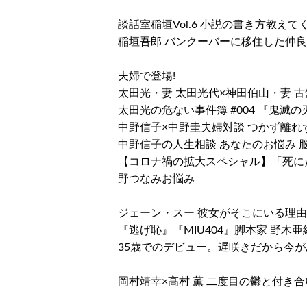
談話室稲垣Vol.6 小説の書き方教えて
稲垣吾郎 バンクーバーに移住した仲
夫婦で登場!
太田光・妻 太田光代×神田伯山・妻 
太田光の危ない事件簿 #004 『鬼滅
中野信子×中野圭夫婦対談 つかず離れ
中野信子の人生相談 あなたのお悩み 
【コロナ禍の拡大スペシャル】「死に
野つなみお悩み
ジェーン・スー 彼女がそこにいる理由
『逃げ恥』『MIU404』脚本家 野木亜
35歳でのデビュー。遅咲きだから今が
岡村靖幸×髙村 薫 二度目の鬱と付き