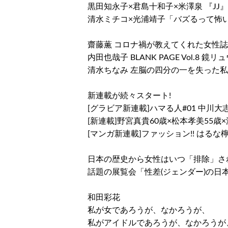
黒田知永子×君島十和子×米澤泉 『J
清水ミチコ×光浦靖子「バズるって怖
齋藤薫 コロナ禍が教えてくれた女性誌
内田也哉子 BLANK PAGE Vol.8 鏡リ
清水ちなみ 左脳の四分の一を失った
新連載が続々スタート!
[グラビア新連載]ハマる人#01 中川
[新連載]野宮真貴60歳×松本孝美55
[マンガ新連載]ファッション!! はるな檸檬 
日本の歴史から女性はいつ「排除」さ
話題の展覧会「性差(ジェンダー)の日
和田彩花
私が女であろうが、なかろうが、
私がアイドルであろうが、なかろうが