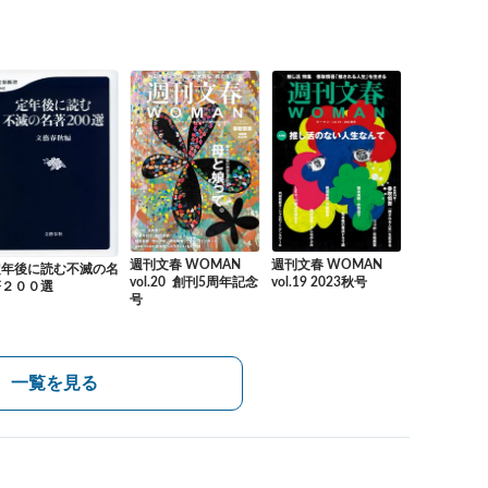
週刊文春 WOMAN
週刊文春 WOMAN
定年後に読む不滅の名
vol.20 創刊5周年記念
vol.19 2023秋号
著２００選
号
一覧を見る