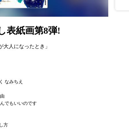
し表紙画第8弾!
が大人になったとき」
く なみちえ
理由
選んでもいいのです
し方