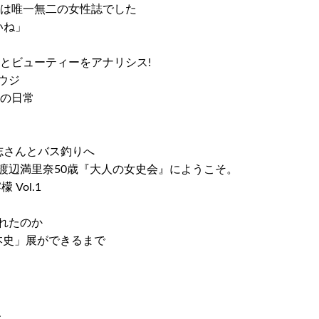
J』は唯一無二の女性誌でした
いね」
とビューティーをアナリシス!
ュウジ
私の日常
大志さんとバス釣りへ
歳×渡辺満里奈50歳『大人の女史会』にようこそ。
Vol.1
れたのか
本史」展ができるまで
、