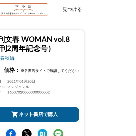
見つける
刊文春 WOMAN vol.8
創刊2周年記念号）
春秋編
価格：
※各書店サイトで確認してください
日
2021年01月20日
ンル
ノンジャンル
ド
1600702000000000000D
ネット書店で購入