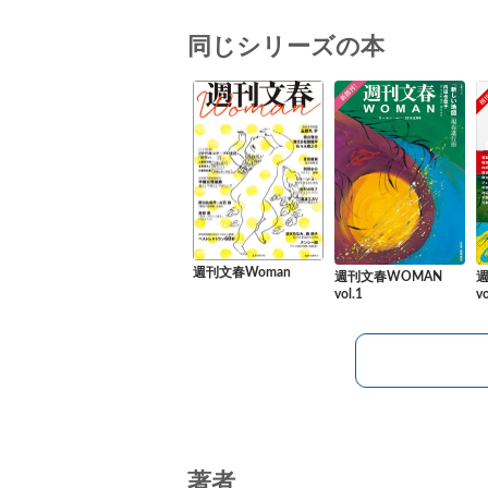
同じシリーズの本
週刊文春Woman
週刊文春WOMAN
vol.1
vo
著者