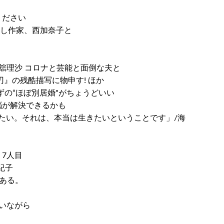
ください
良し作家、西加奈子と
古舘理沙 コロナと芸能と面倒な夫と
の刃』の残酷描写に物申す! ほか
ずの“ほぼ別居婚"がちょうどいい
脳が解決できるかも
たい。それは、本当は生きたいということです」/海
 7人目
紀子
ある。
合いながら