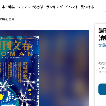
本・雑誌
ジャンルでさがす
ランキング
イベント
見つける
創刊2周年記念号）
週
(
文藝
発売
ジャ
コー