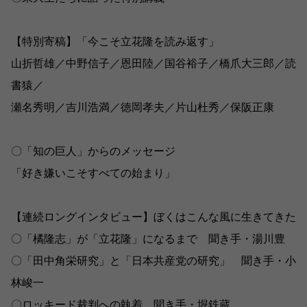
【特別寄稿】「今こそ立花隆を読み返す」
山折哲雄／中野信子／恩田陸／国谷裕子／橋爪大三郎／読
書猿／
瀬名秀明／吉川浩満／徳岡孝夫／片山杜秀／保阪正康
〇「知の巨人」からのメッセージ
「好き嫌いこそすべての始まり」
【連続ロングインタビュー】ぼくはこんな風に生きてきた
〇「橘隆志」が「立花隆」になるまで 聞き手・湯川豊
〇「田中角栄研究」と「日本共産党の研究」 聞き手・小
林峻一
〇ロッキード裁判への執着 聞き手・堀鉄蔵