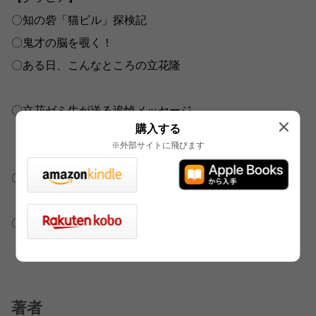
〇知の砦「猫ビル」探検記
〇鬼才の脳を覗く！
〇ある日、こんなところの立花隆
〇立花ゼミ生が送る追悼メッセージ
購入する
※外部サイトに飛びます
【未発表草稿「形而上学」発見！】
〇立花隆が書きたかった仕事 緑慎也
〇年譜・全著作リスト
著者