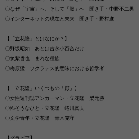
〇なぜ「宇宙」へ、そして「脳」へ 聞き手・中野不二男
〇インターネットの現在と未来 聞き手・野村進
【「立花隆」とはなにか？】
〇野坂昭如 あとは吉永小百合だけ
〇筑紫哲也 まれな種族
〇梅原猛 ソクラテス的意味における哲学者
【「立花隆」いくつもの「顔」】
〇女性週刊誌アンカーマン・立花隆 梨元勝
〇怖そうなひと・立花隆 蜷川真夫
〇文学青年・立花隆 青木克守
【グラビア】