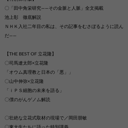
〇「田中角栄研究――その金脈と人脈」全文掲載
池上彰 徹底解説
ＮＨＫ入社二年目の私は、その記事をむさぼるように読ん
だ――
【THE BEST OF 立花隆】
〇司馬遼太郎×立花隆
「オウム真理教と日本の「悪」」
〇山中伸弥×立花隆
「ｉＰＳ細胞の未来を語る」
〇僕のがんゲノム解読
〇壮絶な立花式取材の現場で／岡田朋敏
〇東大生たちに語った特別講義