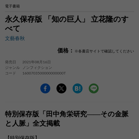
電子書籍
永久保存版 「知の巨人」 立花隆のす
べて
文藝春秋
価格：
※各書店サイトで確認してください
発売日
2021年08月16日
ジャンル
ノンフィクション
コード
1600703500000000000T
特別保存版「田中角栄研究――その金脈
と人脈」全文掲載
【特別保存版】