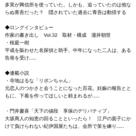
多実が興信所を使っていた。しかも、追っていたのは他な
らぬ青吾だった？ 隠されていた過去に青吾は動揺する
◆ロングインタビュー
作家の書き出し Vol.32 取材・構成 瀧井朝世
・桜庭一樹
平成を賑わせた名探偵と助手。中年になった二人は、ある
告発を受け……
◆連載小説
・寺地はるな「リボンちゃん」
元恋人のつかさと会うことになった百花。妊娠の報告とと
もに、下着を作ってほしいと頼まれるが……
・門井慶喜「天下の値段 享保のデリバティブ」
大坂商人の知恵の回ることといったら！ 江戸の面子にか
けて負けられない紀伊国屋たちは、会所で策を練り……