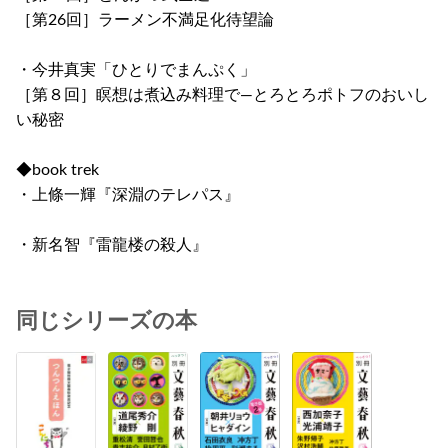
［第26回］ラーメン不満足化待望論
・今井真実「ひとりでまんぷく」
［第８回］瞑想は煮込み料理で―とろとろポトフのおいし
い秘密
◆book trek
・上條一輝『深淵のテレパス』
・新名智『雷龍楼の殺人』
同じシリーズの本