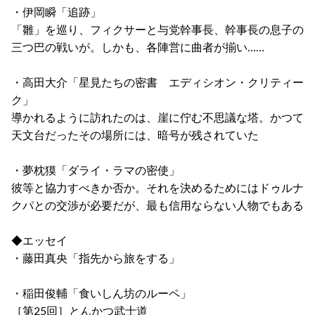
・伊岡瞬「追跡」
「雛」を巡り、フィクサーと与党幹事長、幹事長の息子の
三つ巴の戦いが。しかも、各陣営に曲者が揃い……
・高田大介「星見たちの密書 エディシオン・クリティー
ク」
導かれるように訪れたのは、崖に佇む不思議な塔。かつて
天文台だったその場所には、暗号が残されていた
・夢枕獏「ダライ・ラマの密使」
彼等と協力すべきか否か。それを決めるためにはドゥルナ
クパとの交渉が必要だが、最も信用ならない人物でもある
◆エッセイ
・藤田真央「指先から旅をする」
・稲田俊輔「食いしん坊のルーペ」
［第25回］とんかつ武士道