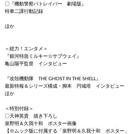
〇『機動警察パトレイバー 劇場版』
特車二課行動記録
ほか
＜総力！エンタメ＞
『銀河特急ミルキー☆サブウェイ』
亀山陽平監督 インタビュー
『攻殻機動隊 THE GHOST IN THE SHELL』
最新特報＆シリーズ構成・脚本 円城塔 インタビュー
ほか
＜特別付録＞
〇天神英貴 描き下ろし
泉野明＆久我十和 ポスター画像
【※ムック版に付属する「泉野明＆久我十和 ポスター」