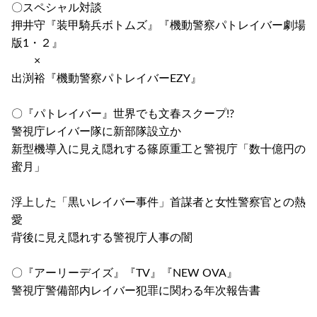
〇スペシャル対談
押井守『装甲騎兵ボトムズ』『機動警察パトレイバー劇場
版1・２』
×
出渕裕『機動警察パトレイバーEZY』
〇『パトレイバー』世界でも文春スクープ!?
警視庁レイバー隊に新部隊設立か
新型機導入に見え隠れする篠原重工と警視庁「数十億円の
蜜月」
浮上した「黒いレイバー事件」首謀者と女性警察官との熱
愛
背後に見え隠れする警視庁人事の闇
〇『アーリーデイズ』『TV』『NEW OVA』
警視庁警備部内レイバー犯罪に関わる年次報告書