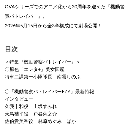
OVAシリーズでのアニメ化から30周年を迎えた『機動警
察パトレイバー』。
2026年5月15日から全3章構成にて劇場公開！
目次
＜特集『機動警察パトレイバー』＞
〇原色「エンタ+」美女図鑑
特車二課第一小隊隊長 南雲しのぶ
〇「機動警察パトレイバーEZY」最新特報
インタビュー
久我十和役 上坂すみれ
天鳥桔平役 戸谷菊之介
佐伯貴美香役 林原めぐみ ほか