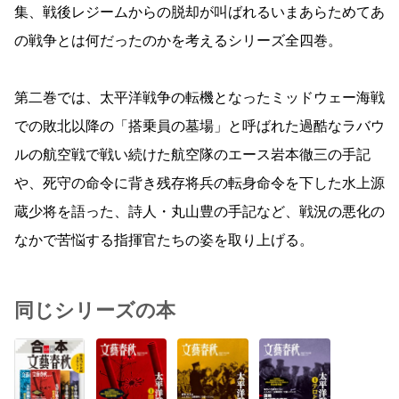
集、戦後レジームからの脱却が叫ばれるいまあらためてあ
の戦争とは何だったのかを考えるシリーズ全四巻。
第二巻では、太平洋戦争の転機となったミッドウェー海戦
での敗北以降の「搭乗員の墓場」と呼ばれた過酷なラバウ
ルの航空戦で戦い続けた航空隊のエース岩本徹三の手記
や、死守の命令に背き残存将兵の転身命令を下した水上源
蔵少将を語った、詩人・丸山豊の手記など、戦況の悪化の
なかで苦悩する指揮官たちの姿を取り上げる。
同じシリーズの本