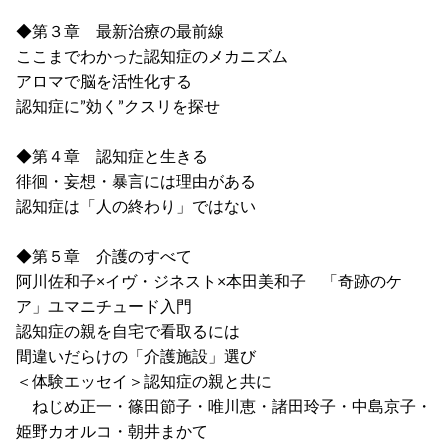
◆第３章 最新治療の最前線
ここまでわかった認知症のメカニズム
アロマで脳を活性化する
認知症に”効く”クスリを探せ
◆第４章 認知症と生きる
徘徊・妄想・暴言には理由がある
認知症は「人の終わり」ではない
◆第５章 介護のすべて
阿川佐和子×イヴ・ジネスト×本田美和子 「奇跡のケ
ア」ユマニチュード入門
認知症の親を自宅で看取るには
間違いだらけの「介護施設」選び
＜体験エッセイ＞認知症の親と共に
ねじめ正一・篠田節子・唯川恵・諸田玲子・中島京子・
姫野カオルコ・朝井まかて