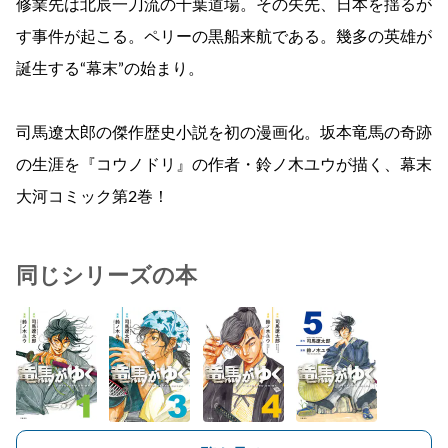
修業先は北辰一刀流の千葉道場。その矢先、日本を揺るが
す事件が起こる。ペリーの黒船来航である。幾多の英雄が
誕生する“幕末”の始まり。
司馬遼太郎の傑作歴史小説を初の漫画化。坂本竜馬の奇跡
の生涯を『コウノドリ』の作者・鈴ノ木ユウが描く、幕末
大河コミック第2巻！
同じシリーズの本