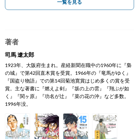
一覧を見る
著者
司馬 遼太郎
1923年、大阪府生まれ。産経新聞在職中の1960年に『梟
の城』で第42回直木賞を受賞。1966年の『竜馬がゆく』
『国盗り物語』での第14回菊池寛賞はじめ多くの賞を受
賞。主な著書に『燃えよ剣』『坂の上の雲』『翔ぶが如
く』『関ヶ原』『功名が辻』『菜の花の沖』など多数。
1996年没。