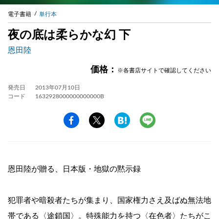
電子書籍
単行本
夜の底は柔らかな幻 下
恩田陸
価格：
※各書店サイトで確認してください
発売日
2013年07月10日
コード
1632928000000000000B
恩田陸が贈る、日本版・地獄の黙示録
犯罪者や暗殺者たちが集まり、国家権力さえ及ばぬ無法地
帯である〈途鎖国〉。特殊能力を持つ〈在色者〉たちがこ