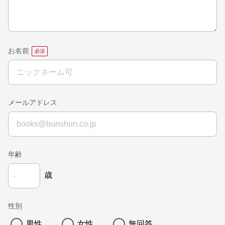
お名前
メールアドレス
年齢
歳
性別
男性
女性
無回答