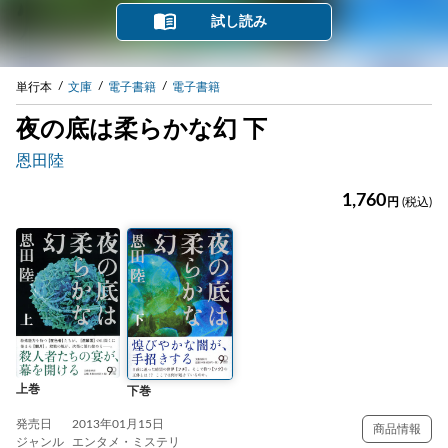
試し読み
単行本
文庫
電子書籍
電子書籍
夜の底は柔らかな幻 下
恩田陸
1,760
円
(税込)
上巻
下巻
発売日
2013年01月15日
商品情報
ジャンル
エンタメ・ミステリ