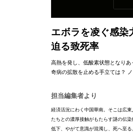
エボラを凌ぐ感染
迫る致死率
高熱を発し、低酸素状態となりあ
奇病の拡散を止める手立ては？ 
担当編集者より
経済活況にわく中国華南。そこは広東
たちとの濃厚接触がもたらす謎の伝染
低下、やがて意識が混濁し、死へ至る