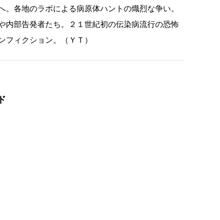
へ。各地のラボによる病原体ハントの熾烈な争い。
や内部告発者たち。２１世紀初の伝染病流行の恐怖
ンフィクション。（ＹＴ）
ド