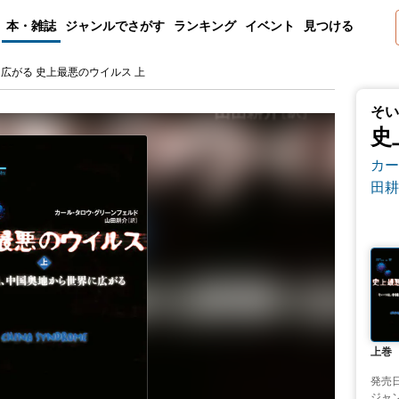
本・雑誌
ジャンルでさがす
ランキング
イベント
見つける
広がる 史上最悪のウイルス 上
そい
史
カー
田耕
上巻
発売
ジャ