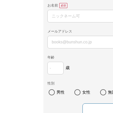
お名前
メールアドレス
年齢
歳
性別
男性
女性
無