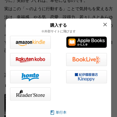
うに」笑顔をつくれば、幸せになるのです。
実はこの「～のように行動する」ことで気持ちを変える方
法は、幸福感、やる気、恋愛、説得力、若々しさとあらゆ
購入する
る心のもちように効果満点。本書はこれを「アズイフ（の
※外部サイトに飛びます
ように）の法則」と命名し、豊富な実験結果で実証しま
す。超実践的なこの法則で読者の人生を変える、科学的自
己啓発の快著！（TN）
著者
リチャード・ワイズマン
単行本