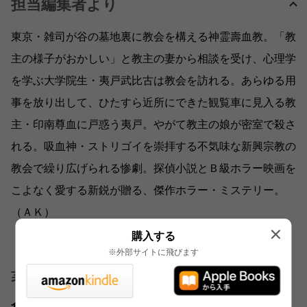
担当編集者より
東京・雑司が谷の墓地裏に教会を構える神霊壽血教。「教
主の様子がおかしい」と教主の妻から相談を受け、心理学
を学ぶ大学院生・夷戸武比古は教会を訪れる。あらゆる用
事を放り出して、ひたすら近所にできた観覧車に見入る教
主・印南尊血に戸惑う夷戸。やがて教主の娘が密室で殺さ
れる。吸血神・ストリゴイを崇拝する不気味な新興宗教の
教会で繰り広げられる惨劇。探偵小説とＢ級ホラー映画を
こよなく愛する新鋭が贈る、傑作ホラー・ミステリー。
（ＡＫ）
購入する
※外部サイトに飛びます
著者