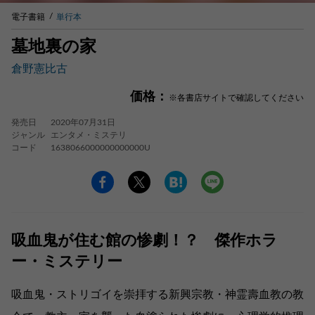
電子書籍
単行本
墓地裏の家
倉野憲比古
価格：
※各書店サイトで確認してください
発売日
2020年07月31日
ジャンル
エンタメ・ミステリ
コード
1638066000000000000U
吸血鬼が住む館の惨劇！？ 傑作ホラ
ー・ミステリー
吸血鬼・ストリゴイを崇拝する新興宗教・神霊壽血教の教