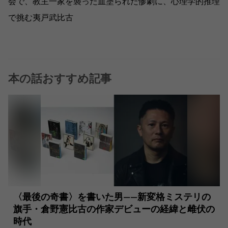
会で、教主一家を襲った血塗られた惨劇に、心理学的推理
で挑む夷戸武比古
本の話おすすめ記事
〈最後の奇書〉を書いた男――新変格ミステリの
旗手・倉野憲比古の作家デビューの経緯と雌伏の
時代