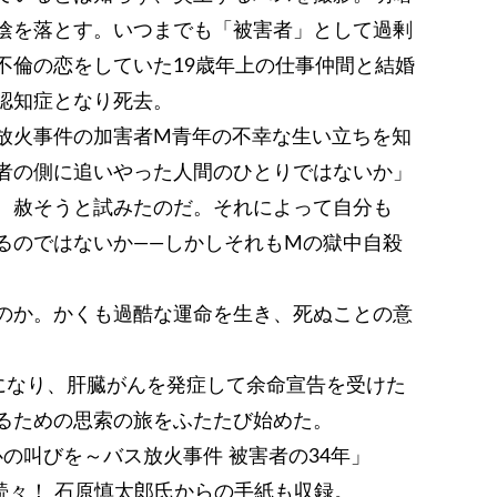
陰を落とす。いつまでも「被害者」として過剰
不倫の恋をしていた19歳年上の仕事仲間と結婚
認知症となり死去。
放火事件の加害者M青年の不幸な生い立ちを知
者の側に追いやった人間のひとりではないか」
、赦そうと試みたのだ。それによって自分も
るのではないか――しかしそれもMの獄中自殺
のか。かくも過酷な運命を生き、死ぬことの意
になり、肝臓がんを発症して余命宣告を受けた
るための思索の旅をふたたび始めた。
心の叫びを～バス放火事件 被害者の34年」
、続々！ 石原慎太郎氏からの手紙も収録。