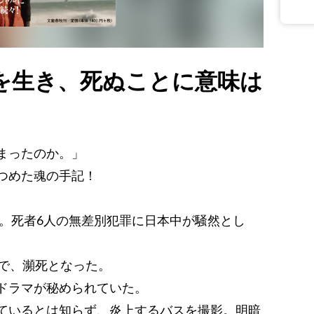
を生き、死ぬことに意味は
まったのか。」
つめた魂の手記！
件。死者6人の無差別犯罪に日本中が騒然とし
傷で、瀕死となった。
ドラマが秘められていた。
ているとは知らず、炎上するバスを撮影。明暗