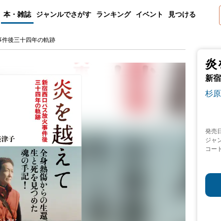
本・雑誌
ジャンルでさがす
ランキング
イベント
見つける
事件後三十四年の軌跡
炎
新宿
杉原
発売
ジャ
コー