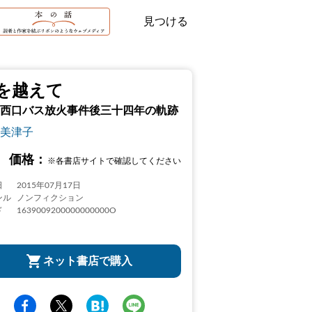
見つける
を越えて
西口バス放火事件後三十四年の軌跡
美津子
価格：
※各書店サイトで確認してください
日
2015年07月17日
ンル
ノンフィクション
ド
1639009200000000000O
ネット書店で購入