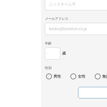
メールアドレス
年齢
歳
性別
男性
女性
無