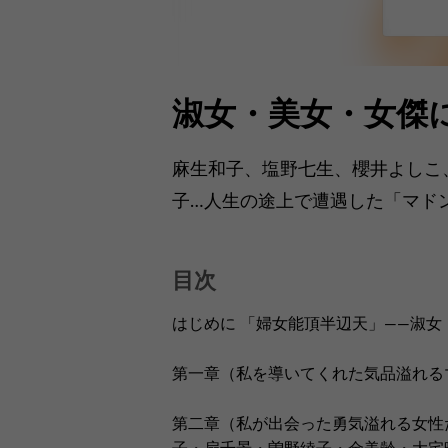
淑女・美女・女傑
麻生和子、塩野七生、櫻井よしこ
子…人生の途上で遭遇した「マド
目次
はじめに 「婦女能頂半辺天」――淑
第一章（私を導いてくれた気品溢れる
第二章（私が出会った勇気溢れる女性