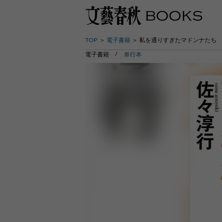
TOP
電子書籍
私を通りすぎたマドンナたち
電子書籍
単行本