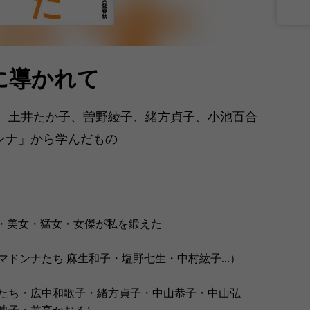
に導かれて
、土井たか子、曽野綾子、緒方貞子、小池百合
ンナ」から学んだもの
女・美女・猛女・女傑が私を鍛えた
マドンナたち 麻生和子・塩野七生・中村紘子…）
たち・広中和歌子・緒方貞子・中山恭子・中山弘