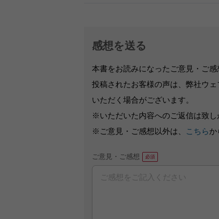
感想を送る
本書をお読みになったご意見・ご感
投稿されたお客様の声は、弊社ウェ
いただく場合がございます。
※いただいた内容へのご返信は致し
※ご意見・ご感想以外は、
こちら
か
ご意見・ご感想