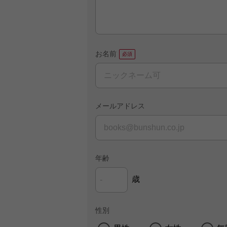
お名前
メールアドレス
年齢
歳
性別