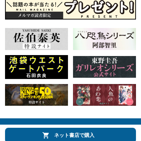
会社概要
自費出版のご案内
お問合せ
ネット書店で購入
株式会社文藝春秋
文春オンライン
Number Web
CREA WEB