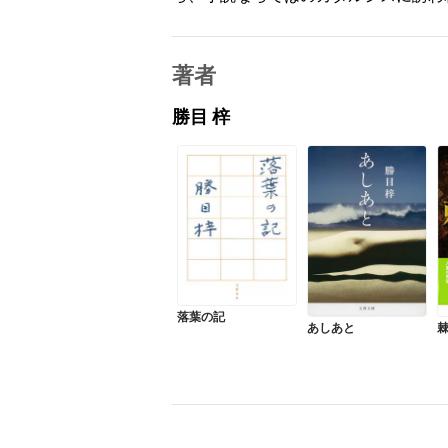
著者
勝目 梓
落葉の記
あしあと