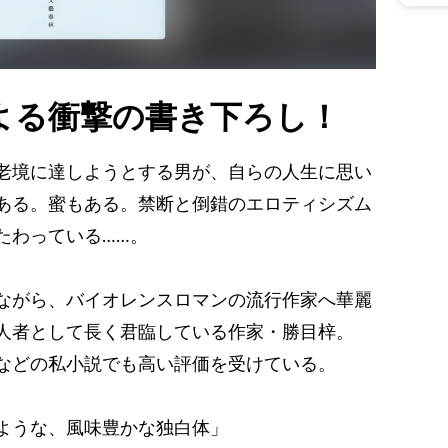
よる衝撃の書き下ろし！
老境に達しようとする男が、自らの人生に思い
ある。蜜もある。禁断と倒錯のエロティシズム
たわっている……。
ながら、バイオレンスロマンの流行作家へ華麗
人者として長く君臨している作家・勝目梓。
などの私小説でも高い評価を受けている。
ような、風味豊かな独白体」