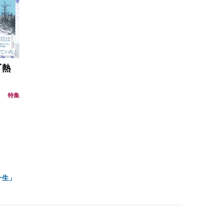
『熱
特集
一生」