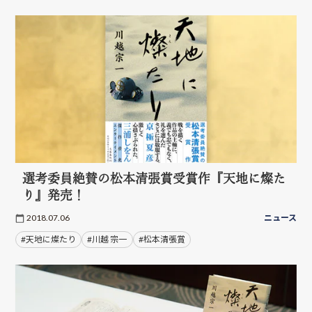
選考委員絶賛の松本清張賞受賞作『天地に燦た
り』発売！
2018.07.06
ニュース
#天地に燦たり
#川越 宗一
#松本清張賞