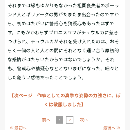
それまでは縁もゆかりもなかった祖国喪失者のポーラ
ンド人とギリアークの男がたまたま出会ったのですか
ら、初めはたがいに警戒心も猜疑心もあったはずで
す。にもかかわらずブロニスワフがチュウルカに惹き
つけられ、チュウルカがそれを受け入れたのは、おそ
らく一個の人と人との間にそれとなく通い合う原初的
な感情がはたらいたからではないでしょうか。それ
も、警戒心や猜疑心などとないまぜになった、細々と
した危うい感情だったことでしょう。
【次ページ 作家としての真摯な姿勢の力強さに、ぼ
くは敬服しました】
前へ
次へ
1
2
≪ 最初へ
最後へ ≫