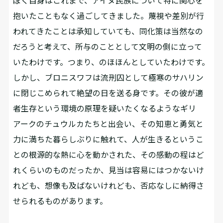
ぼく自身はこれまで、アイヌ民族について特に関心を
抱いたこともなく過ごしてきました。蔑視や差別が行
われてきたことは承知していても、同化策は当然なの
だろうと考えて、所与のこととして文明の側に立って
いたわけです。つまり、のほほんとしていたわけです。
しかし、ブロニスワフは流刑囚として極寒のサハリン
に閉じこめられて絶望の日を送る身です。その彼が適
者生存という環境の原理を疑いたくなるようなギリ
アークのチュウルカたちと出会い、その知恵と勇気と
力に満ちた暮らしぶりに触れて、人が生きるというこ
との根源的な熱に心を動かされた、その感動の程はど
れくらいのものだったか、見当は容易にはつかないけ
れども、想像も及ばないけれども、否応なしに納得さ
せられるものがあります。