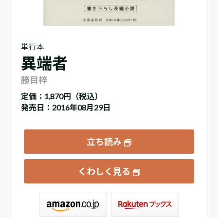
単行本
異端者
勝目梓
定価：
1,870円（税込）
発売日：2016年08月29日
立ち読み
くわしく見る
ックス