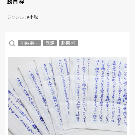
勝目 梓
ジャンル :
#小説
川越宗一
熱源
勝目 梓