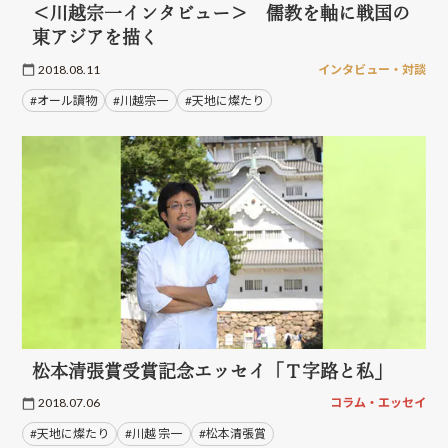
＜川越宗一インタビュー＞ 儒教を軸に戦国の
東アジアを描く
2018.08.11
インタビュー・対談
#オール讀物
#川越宗一
#天地に燦たり
松本清張賞受賞記念エッセイ「Ｔ字路と私」
2018.07.06
コラム・エッセイ
#天地に燦たり
#川越 宗一
#松本清張賞