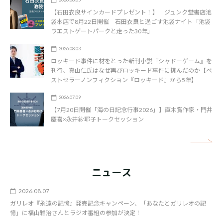
【石田衣良サインカードプレゼント！】 ジュンク堂書店池
袋本店で8月22日開催 石田衣良と過ごす池袋ナイト「池袋
ウエストゲートパークと走った30年」
2026.08.03
ロッキード事件に材をとった新刊小説『シャドーゲーム』を
刊行、真山仁氏はなぜ再びロッキード事件に挑んだのか【ベ
ストセラーノンフィクション『ロッキード』から5年】
2026.07.09
【7月20日開催「海の日記念行事2026」】直木賞作家・門井
慶喜×永井紗耶子トークセッション
矢
ニュース
2026.08.07
ガリレオ『永遠の記憶』発売記念キャンペーン、「あなたとガリレオの記
憶」に福山雅治さんとラジオ番組の参加が決定！