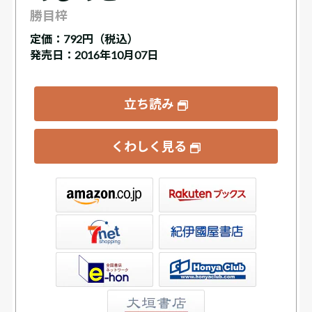
勝目梓
定価：
792円（税込）
発売日：2016年10月07日
立ち読み
くわしく見る
ックス
屋書店ウェブストア
Club