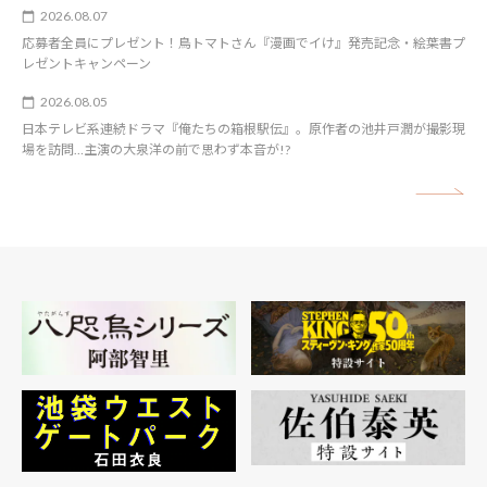
2026.08.07
応募者全員にプレゼント！鳥トマトさん『漫画でイけ』発売記念・絵葉書プ
レゼントキャンペーン
2026.08.05
日本テレビ系連続ドラマ『俺たちの箱根駅伝』。原作者の池井戸潤が撮影現
場を訪問…主演の大泉洋の前で思わず本音が!?
矢