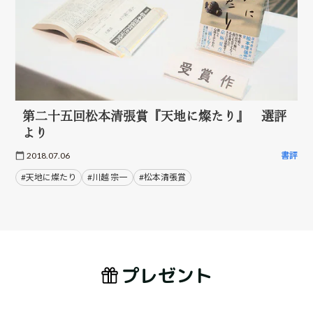
第二十五回松本清張賞『天地に燦たり』 選評
より
2018.07.06
書評
#天地に燦たり
#川越 宗一
#松本清張賞
プレゼント