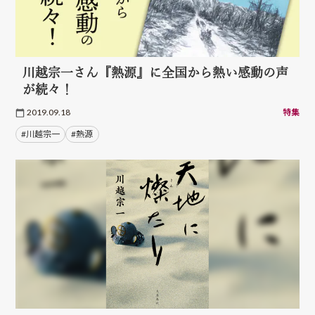
川越宗一さん『熱源』に全国から熱い感動の声
が続々！
2019.09.18
特集
#川越宗一
#熱源