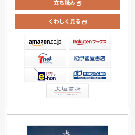
立ち読み
くわしく見る
ックス
屋書店ウェブストア
Club