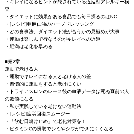
・キレイになるヒントが隠されている遅延型アレルギー検
査
・ダイエットに効果がある食品でも毎日摂るのはNG
・[レシピ]亜麻仁油のハーブドレッシング
・どの食事法、ダイエット法が合うかの見極めが大事
・運動は楽しんで行なうのがキレイへの近道
・肥満は老化を早める
■第2章
運動で老ける人
・運動でキレイになる人と老ける人の差
・習慣的に運動をすると老けにくい
・トライアスロンのレース後の血液データは死ぬ直前の人
の数値になる
・私が実践している老けない運動法
・[レシピ]疲労回復スムージー
・「飲む日焼け止め」で老化対策を！
・ビタミンCの摂取でシミやシワができにくくなる