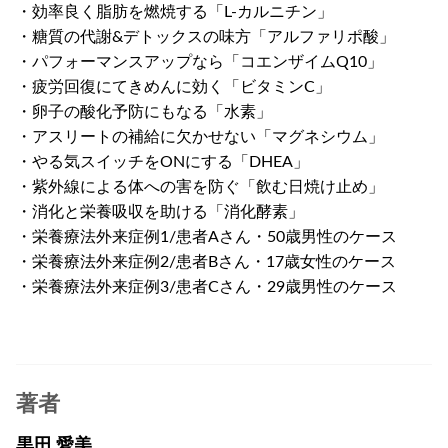
・効率良く脂肪を燃焼する「L-カルニチン」
・糖質の代謝&デトックスの味方「アルファリポ酸」
・パフォーマンスアップなら「コエンザイムQ10」
・疲労回復にてきめんに効く「ビタミンC」
・卵子の酸化予防にもなる「水素」
・アスリートの補給に欠かせない「マグネシウム」
・やる気スイッチをONにする「DHEA」
・紫外線による体への害を防ぐ「飲む日焼け止め」
・消化と栄養吸収を助ける「消化酵素」
・栄養療法外来症例1/患者Aさん・50歳男性のケース
・栄養療法外来症例2/患者Bさん・17歳女性のケース
・栄養療法外来症例3/患者Cさん・29歳男性のケース
著者
黒田 愛美