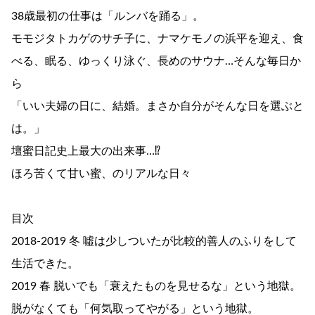
38歳最初の仕事は「ルンバを踊る」。
モモジタトカゲのサチ子に、ナマケモノの浜平を迎え、食
べる、眠る、ゆっくり泳ぐ、長めのサウナ…そんな毎日か
ら
「いい夫婦の日に、結婚。まさか自分がそんな日を選ぶと
は。」
壇蜜日記史上最大の出来事…⁉︎
ほろ苦くて甘い蜜、のリアルな日々
目次
2018-2019 冬 噓は少しついたが比較的善人のふりをして
生活できた。
2019 春 脱いでも「衰えたものを見せるな」という地獄。
脱がなくても「何気取ってやがる」という地獄。