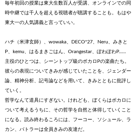
毎年初回の授業は東大生数百人が受講、オンラインでの同
時中継では千人を超える視聴者が聴講することも。もはや
東大一の人気講義と言っていい。
ハチ（米津玄師）、wowaka、DECO*27、Neru、みきと
P、kemu、はるまきごはん、Orangestar、ぽわぽわP……
主役のひとつは、シーントップ級のボカロPの楽曲たち。
彼らの表現についてきみが感じていたことを、ジェンダー
論、精神分析、記号論などを用いて、きみとともに批評し
ていく。
哲学なんて道具にすぎない。けれども、ぼくらはボカロに
ついて考えるうちに、その哲学を自然と体得していくこと
になる。読み終わるころには、フーコー、ソシュール、ラ
カン、バトラーは全員きみの友達だ。