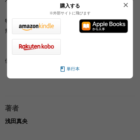
小淵沢での新生活に向けて。
購入する
※外部サイトに飛びます
特別対談
無良崇人×浅田真央
「サンクスツアーの思い出」
伊藤みどり×浅田真央
単行本
「トリプルアクセルのバトンを次に」
著者
浅田真央