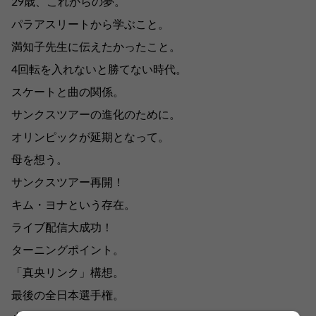
29歳、これからの夢。
パラアスリートから学ぶこと。
満知子先生に伝えたかったこと。
4回転を入れないと勝てない時代。
スケートと曲の関係。
サンクスツアーの進化のために。
オリンピックが延期となって。
母を想う。
サンクスツアー再開！
キム・ヨナという存在。
ライブ配信大成功！
ターニングポイント。
「真央リンク」構想。
最後の全日本選手権。