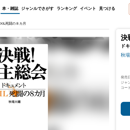
本・雑誌
ジャンルでさがす
ランキング
イベント
見つける
XIL死闘の８カ月
決
ドキ
秋場
発売
ジャ
コー