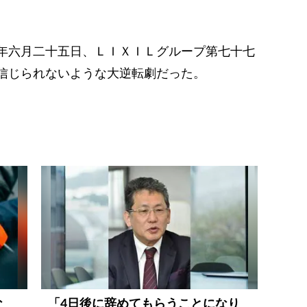
年六月二十五日、ＬＩＸＩＬグループ第七十七
信じられないような大逆転劇だった。
な
「4日後に辞めてもらうことになり