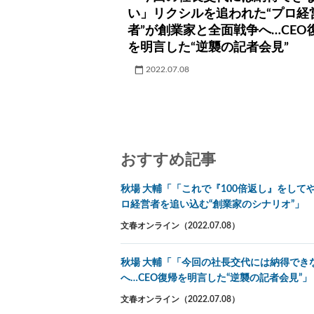
い」リクシルを追われた“プロ経
者”が創業家と全面戦争へ…CEO
を明言した“逆襲の記者会見”
2022.07.08
おすすめ記事
秋場 大輔「「これで『100倍返し』をして
ロ経営者を追い込む“創業家のシナリオ”」
文春オンライン（2022.07.08）
秋場 大輔「「今回の社長交代には納得でき
へ…CEO復帰を明言した“逆襲の記者会見”」
文春オンライン（2022.07.08）