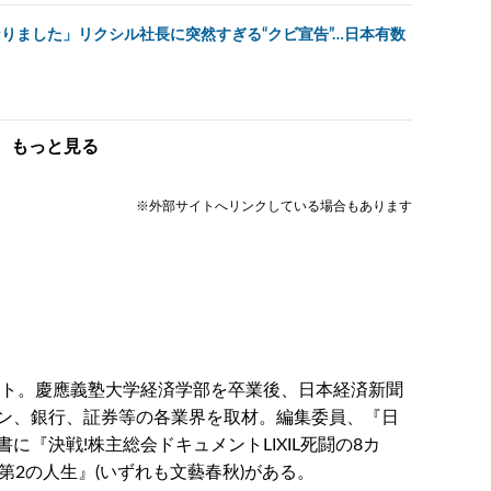
なりました」リクシル社長に突然すぎる“クビ宣告”…日本有数
もっと見る
※外部サイトへリンクしている場合もあります
スト。慶應義塾大学経済学部を卒業後、日本経済新聞
ン、銀行、証券等の各業界を取材。編集委員、『日
『決戦!株主総会ドキュメントLIXIL死闘の8カ
第2の人生』(いずれも文藝春秋)がある。