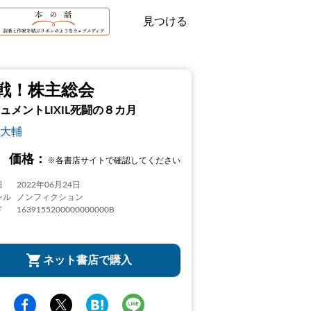
見つける
戦！株主総会
ュメントLIXIL死闘の８カ月
大輔
価格：
※各書店サイトで確認してください
日
2022年06月24日
ンル
ノンフィクション
ド
1639155200000000000B
ネット書店で購入