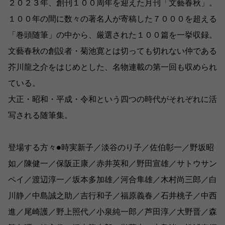
２０２３年、創刊１００周年を迎えた月刊「文藝春秋」。
１００年の間に数々の著名人が寄稿した７０００を超える
「巻頭随筆」の中から、厳選された１００篇を一挙収録。
文藝春秋の創設者・菊池寛とは切っても切れない仲である
芥川龍之介をはじめとした、名物連載の第一回も収められ
ている。
大正・昭和・平成・令和という四つの時代がそれぞれに活
写される随筆集。
登場する方々●時実新子／淡谷のり子／佐伯彰一／野坂昭
如／陳健一／保阪正康／赤井英和／野田宣雄／サトウサン
ペイ／渡辺淳一／坂本多加雄／河合隼雄／木村尚三郎／白
川静／中島誠之助／吉行和子／福原義春／石井桃子／中西
進／尾崎護／野上照代／小泉純一郎／芦田淳／大野晋／森