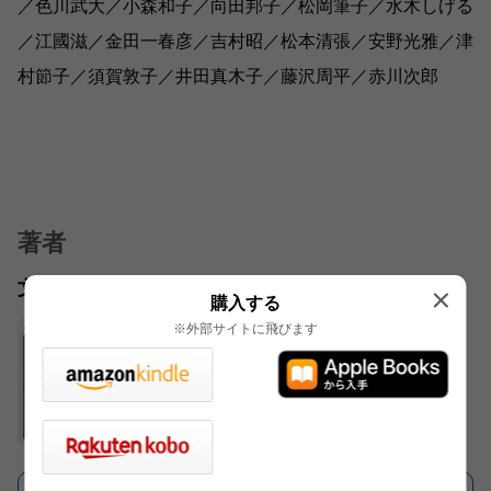
／色川武大／小森和子／向田邦子／松岡筆子／水木しげる
／江國滋／金田一春彦／吉村昭／松本清張／安野光雅／津
村節子／須賀敦子／井田真木子／藤沢周平／赤川次郎
著者
文藝春秋編
購入する
※外部サイトに飛びます