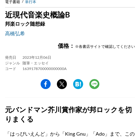
電子書籍
単行本
近現代音楽史概論B
邦楽ロック随想録
高橋弘希
価格：
※各書店サイトで確認してください
発売日
2023年12月06日
ジャンル
随筆・エッセイ
コード
1639178700000000000A
元バンドマン芥川賞作家が邦ロックを切
りまくる
「はっぴいえんど」から「King Gnu」「Ado」まで、この