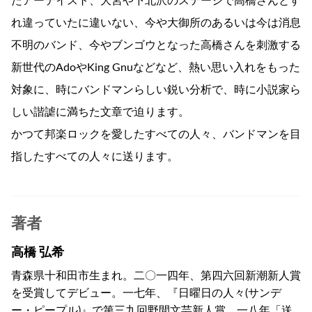
たアーテイスト、大宮や下北沢のステージで高橋さんとす
れ違っていたに違いない、今や大御所のあるいは今は消息
不明のバンド、今やブンゴウとなった高橋さんを刺激する
新世代のAdoやKing Gnuなどなど、熱い思い入れをもった
対象に、時にバンドマンらしい鋭い分析で、時に小説家ら
しい諧謔に満ちた文章で迫ります。
かつて邦楽ロックを愛したすべての人々、バンドマンを目
指したすべての人々に送ります。
著者
高橋 弘希
青森県十和田市生まれ。二〇一四年、第四六回新潮新人賞
を受賞してデビュー。一七年、『日曜日の人々(サンデ
ー・ピープル)』で第三九回野間文芸新人賞、一八年「送