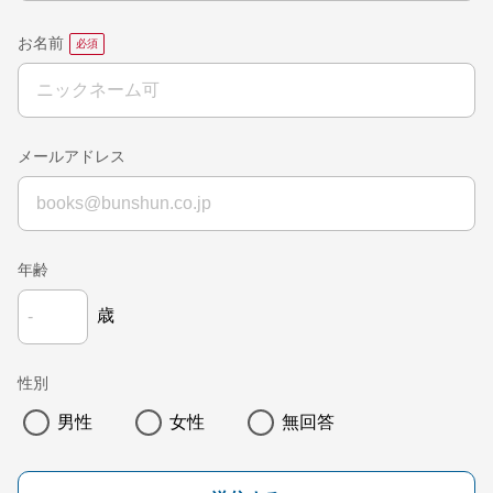
お名前
メールアドレス
年齢
歳
性別
男性
女性
無回答