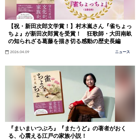
【祝・新田次郎文学賞！】村木嵐さん『雀ちょっ
ちょ』が新田次郎賞を受賞！ 狂歌師・大田南畝
の知られざる葛藤を描き切る感動の歴史長編
2026.04.09
ニュース
『まいまいつぶろ』『またうど』の著者がおく
る、心震える江戸の家族小説！