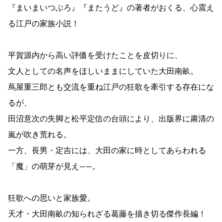
『まいまいつぶろ』『またうど』の著者がおくる、心震え
る江戸の家族小説！
平賀源内から高い評価を受けたことを皮切りに、
文人としての名声をほしいままにしていた大田南畝。
蔦屋重三郎とも交流を重ね江戸の狂歌を牽引する存在にな
るが、
田沼意次の失脚と松平定信の台頭により、出版界に粛清の
嵐が吹き荒れる。
一方、長男・定吉には、大田の家に時としてあらわれる
「魔」の萌芽が見え――。
狂歌への思いと家族愛。
天才・大田南畝の知られざる葛藤を描き切る傑作長編！