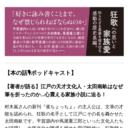
【本の話🎙ポッドキャスト】
【著者が語る】江戸の天才文化人・太田南畝はなぜ
筆を折ったのか…心震える家族小説に迫る！
村木嵐さんの新刊『雀ちょっちょ』の主人公は、文筆の才
能を認められ、狂歌の名手として江戸にその名を轟かせた
太田南畝です。平賀源内や蔦屋重三郎といった文化人たち